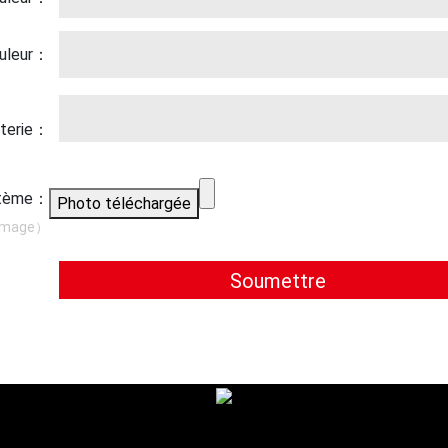
duleur：
tterie：
ystème：
Photo téléchargée
 image）