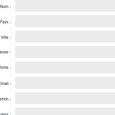
Nom：
Pays：
Ville：
resse：
phone：
Email：
lation：
duleur：