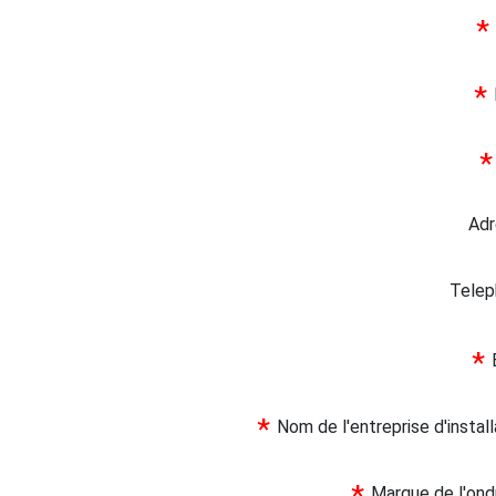
*
*
*
Ad
Tele
*
*
Nom de l'entreprise d'instal
Marque de l'on