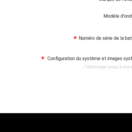
*
Modèle d'on
*
Numéro de série de la ba
*
Configuration du système et images s
（Télécharger jusqu'à une